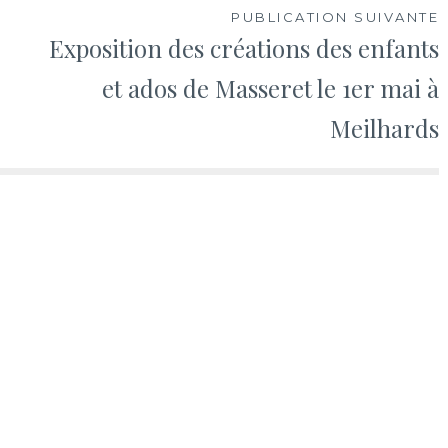
o
n
PUBLICATION SUIVANTE
k
k
Exposition des créations des enfants
et ados de Masseret le 1er mai à
Meilhards