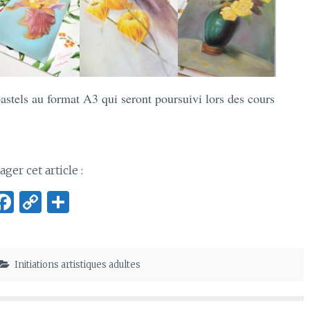
pastels au format A3 qui seront poursuivi lors des cours
ager cet article :
F
C
P
a
o
ar
ce
p
ta
b
y
g
Initiations artistiques adultes
o
Li
er