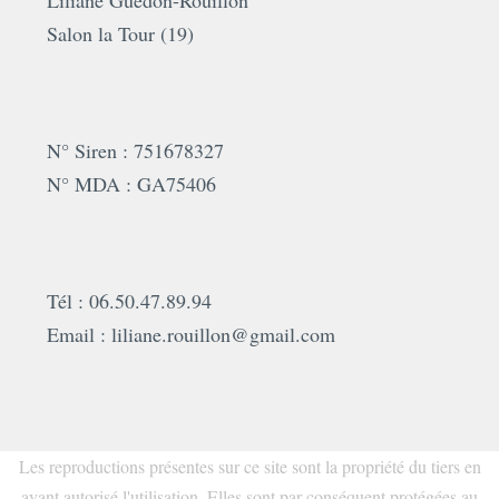
Liliane Guedon-Rouillon
Salon la Tour (19)
N° Siren : 751678327
N° MDA : GA75406
Tél : 06.50.47.89.94
Email : liliane.rouillon@gmail.com
Les reproductions présentes sur ce site sont la propriété du tiers en
ayant autorisé l'utilisation. Elles sont par conséquent protégées au