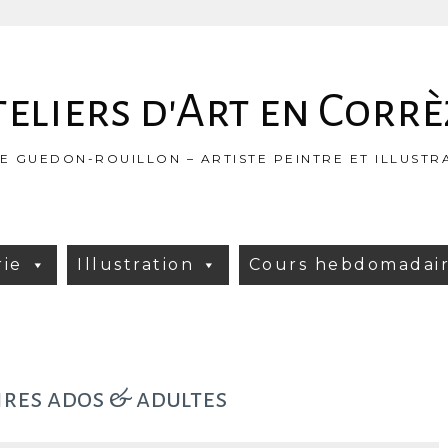
teliers d'Art en Corrè
NE GUEDON-ROUILLON – ARTISTE PEINTRE ET ILLUSTR
rie
Illustration
Cours hebdomadai
res ados & adultes