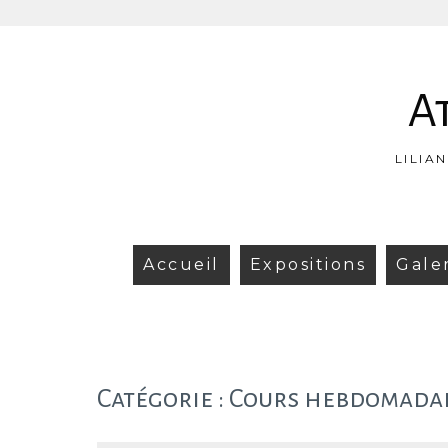
Aller
au
contenu
A
LILIA
Accueil
Expositions
Gale
Catégorie :
Cours hebdomadai